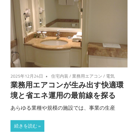
2025年12月24日
住宅内装
/
業務用エアコン
/
電気
業務用エアコンが生み出す快適環
境と省エネ運用の最前線を探る
あらゆる業種や規模の施設では、事業の生産
続きを読む