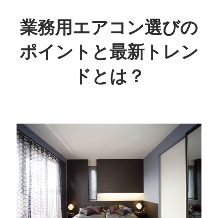
コ
ン
業務用エアコン選びの
テ
ポイントと最新トレン
ン
ツ
ドとは？
へ
ス
快
キ
適
ッ
空
プ
間
を
実
現
す
る、