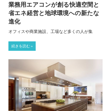
業務用エアコンが創る快適空間と
す！
省エネ経営と地球環境への新たな
進化
オフィスや商業施設、工場など多くの人が集
続きを読む