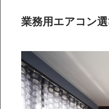
コ
ン
テ
業務用エアコン選
ン
ツ
快
へ
適
ス
空
キ
間
ッ
を
プ
実
現
す
る、
選
び