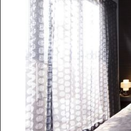
方
と
最
新
事
情
を
詳
し
く
解
説
し
ま
す！